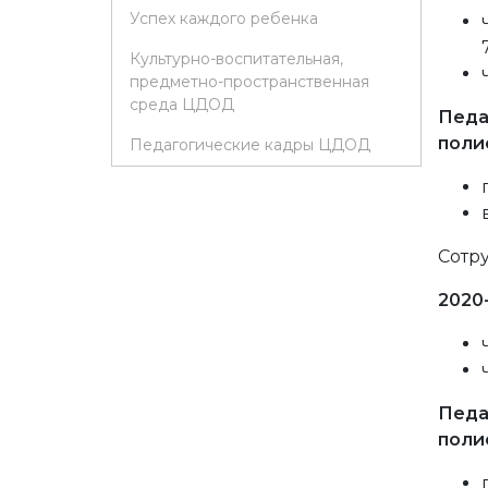
Успех каждого ребенка
Культурно-воспитательная,
предметно-пространственная
среда ЦДОД
Педа
поли
Педагогические кадры ЦДОД
Сотр
2020
Педа
поли