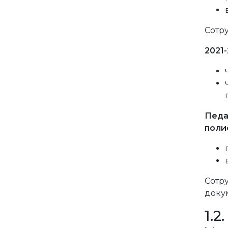
Сотру
2021
Педа
поли
Сотру
доку
1.