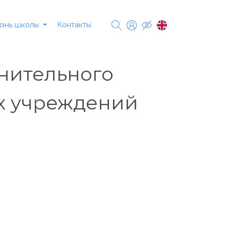
Контакты
знь школы
нительного
х учреждений