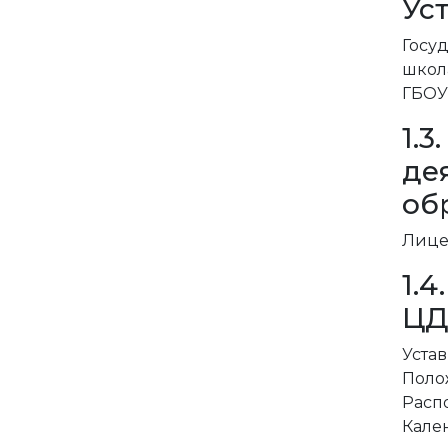
Уст
Госу
школ
ГБОУ
1.
де
об
Лице
1.
ЦД
Уста
Поло
Расп
Кален