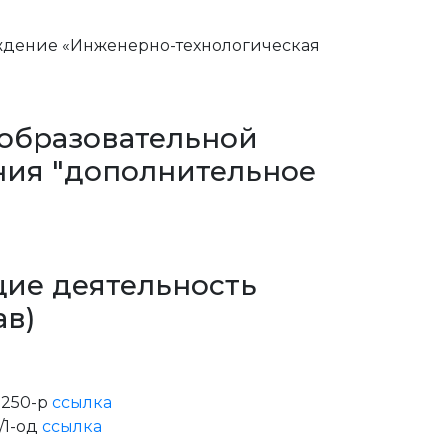
ждение «Инженерно-технологическая
 образовательной
ния "дополнительное
щие деятельность
ав)
3250-р
ссылка
/1-од
ссылка