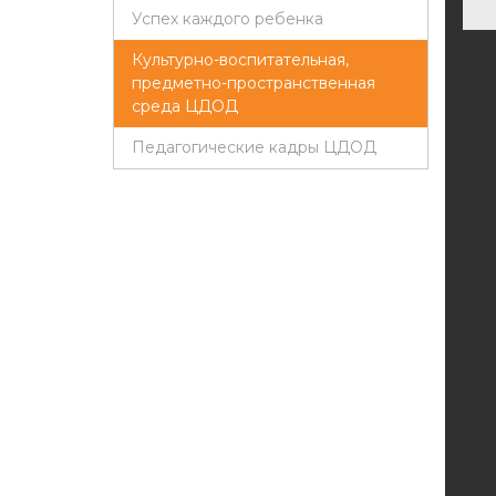
Успех каждого ребенка
Культурно-воспитательная,
предметно-пространственная
среда ЦДОД
Педагогические кадры ЦДОД