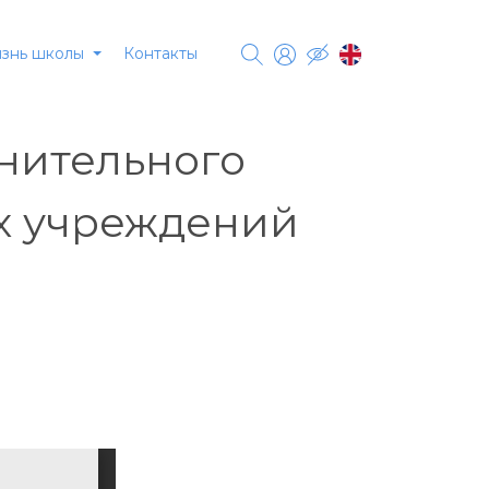
Контакты
знь школы
нительного
х учреждений