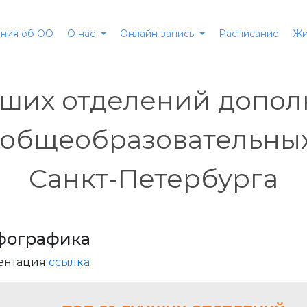
ния об ОО
Расписание
О нас
Онлайн-запись
Жи
чших отделений допол
 общеобразовательны
Санкт-Петербурга
фографика
ентация
ссылка