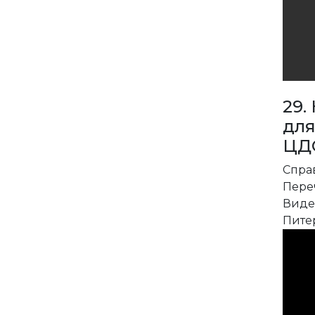
29.
для
ЦД
Спра
Пере
Виде
Пите