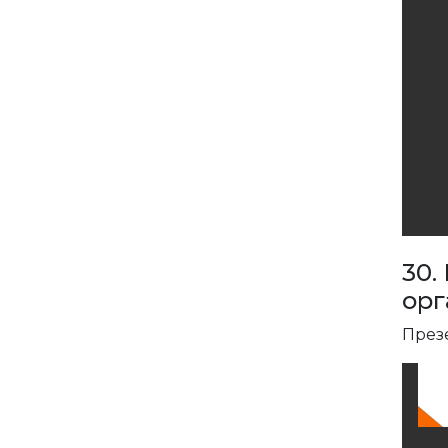
30.
орг
През