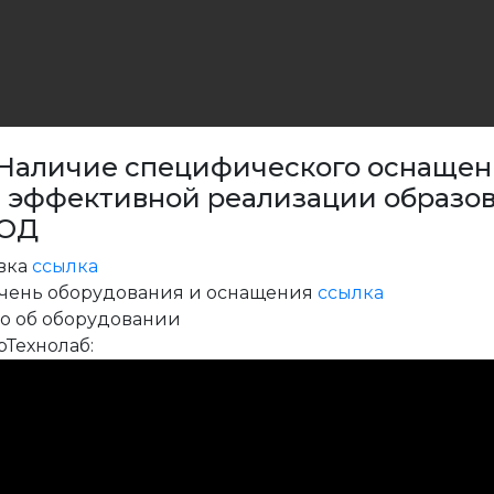
 Наличие специфического оснаще
 эффективной реализации образов
ОД
вка
ссылка
чень оборудования и оснащения
ссылка
о об оборудовании
рТехнолаб: