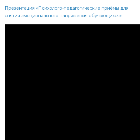
Презентация «Психолого-педагогические приёмы
для
снятия эмоционального напряжения обучающихся»